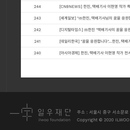
244
[CNBNEWS] 한진, 택배기사 이현영 작가 
243
[세계일보] "㈜한진, 택배기사님의 꿈을 응원
242
[디지털타임스] ㈜한진 "택배기사의 꿈을 응
241
[데일리한국] "꿈을 응원합니다"…한진, 택배
240
[아시아경제] 한진, 택배기사 이현영 작가 전
주소 : 서울시 중구 서소문로 
Copyright © 2020 ILWOO