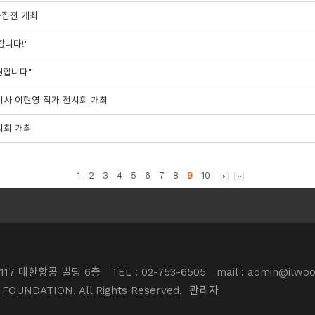
특집전 개최
합니다!"
원합니다"
기사 이현영 작가 전시회 개최
시회 개최
1
2
3
4
5
6
7
8
9
10
117 대한항공 빌딩 6층
TEL : 02-753-6505
mail : admin@ilwoo
 FOUNDATION. All Rights Reserved.
관리자