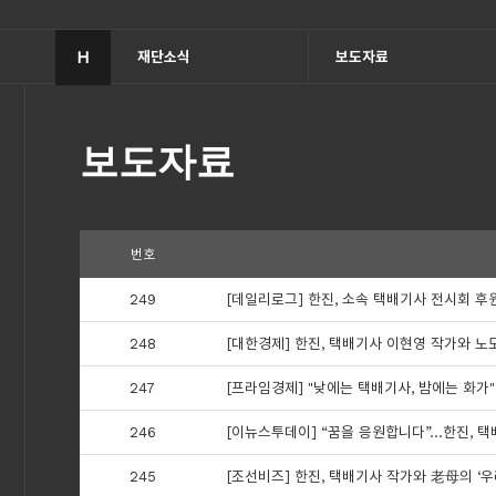
H
재단소식
보도자료
보도자료
번호
249
[데일리로그] 한진, 소속 택배기사 전시회 후
248
[대한경제] 한진, 택배기사 이현영 작가와 노모
247
[프라임경제] "낮에는 택배기사, 밤에는 화가
246
[이뉴스투데이] “꿈을 응원합니다”…한진, 
245
[조선비즈] 한진, 택배기사 작가와 老母의 ‘우